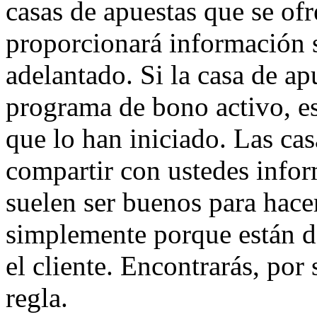
casas de apuestas que se ofr
proporcionará información s
adelantado. Si la casa de a
programa de bono activo, es 
que lo han iniciado. Las ca
compartir con ustedes info
suelen ser buenos para hace
simplemente porque están d
el cliente. Encontrarás, por
regla.