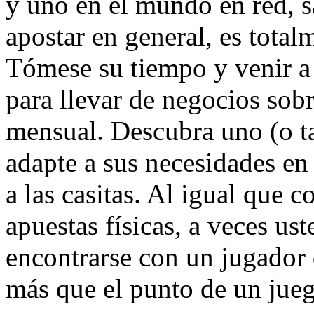
y uno en el mundo en red, 
apostar en general, es tota
Tómese su tiempo y venir a
para llevar de negocios sobr
mensual. Descubra uno (o t
adapte a sus necesidades en
a las casitas. Al igual que c
apuestas físicas, a veces us
encontrarse con un jugador
más que el punto de un jueg