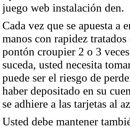
juego web instalación den.
Cada vez que se apuesta a en
manos con rapidez tratados 
pontón croupier 2 o 3 veces
suceda, usted necesita tomar
puede ser el riesgo de perd
haber depositado en su cuen
se adhiere a las tarjetas al a
Usted debe mantener tambié