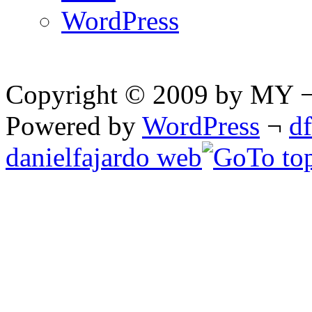
WordPress
Copyright © 2009 by MY ¬ A
Powered by
WordPress
¬
d
danielfajardo web