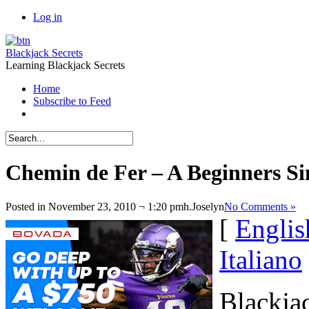
Log in
Blackjack Secrets
Learning Blackjack Secrets
Home
Subscribe to Feed
Chemin de Fer – A Beginners Si
Posted in November 23, 2010 ¬ 1:20 pmh.
Joselyn
No Comments »
[
Englis
Italiano
Blackjac