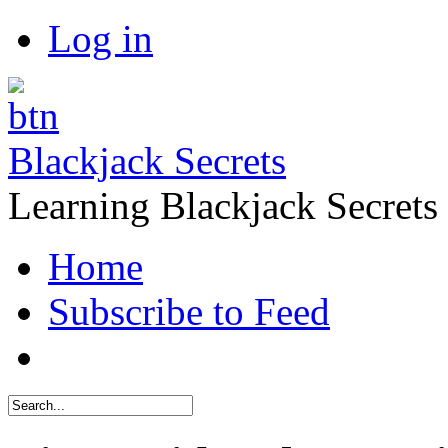
Log in
Blackjack Secrets
Learning Blackjack Secrets
Home
Subscribe to Feed