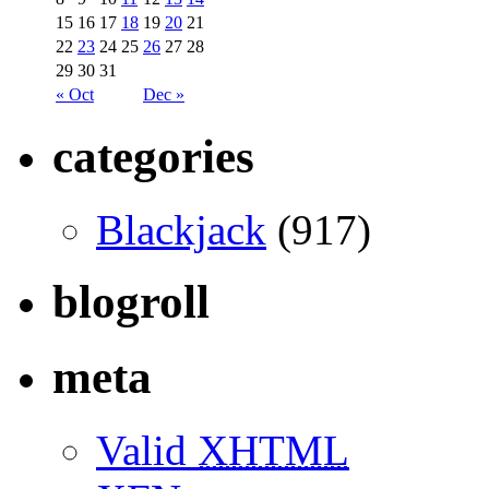
15
16
17
18
19
20
21
22
23
24
25
26
27
28
29
30
31
« Oct
Dec »
categories
Blackjack
(917)
blogroll
meta
Valid
XHTML