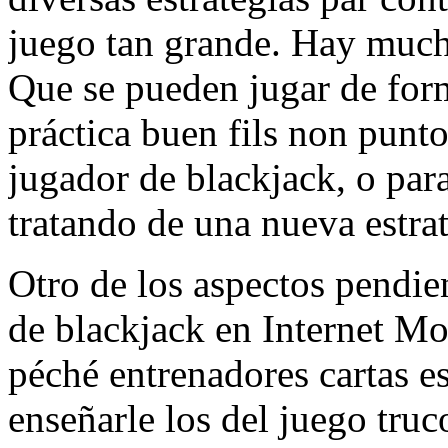
juego tan grande. Hay much
Que se pueden jugar de form
práctica buen fils non punto
jugador de blackjack, o par
tratando de una nueva estrat
Otro de los aspectos pendien
de blackjack en Internet Mo
péché entrenadores cartas es
enseñarle los del juego truc