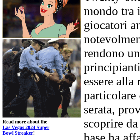
mondo tra i
giocatori a
notevolment
rendono un 
principianti
essere alla
particolare
serata, pro
scoprire da
Read more about the
Las Vegas 2024 Super
Bowl Streaker
!
base ha aff