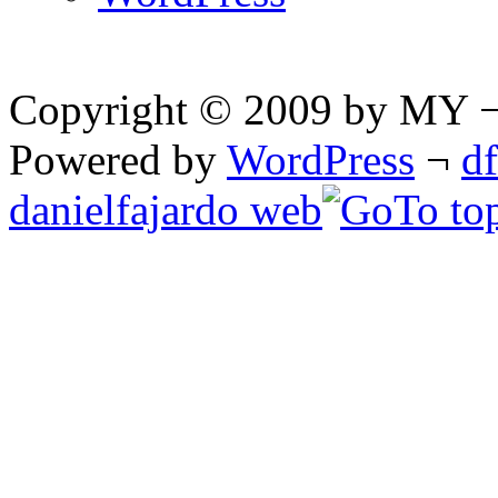
Copyright © 2009 by MY ¬ A
Powered by
WordPress
¬
d
danielfajardo web