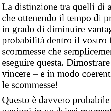
La distinzione tra quelli di 
che ottenendo il tempo di pr
in grado di diminuire vantag
probabilità dentro il vostro
scommesse che semplicemen
eseguire questa. Dimostrare
vincere – e in modo coerente
le scommesse!
Questo è davvero probabile 
opzioni in qualsiasi momento