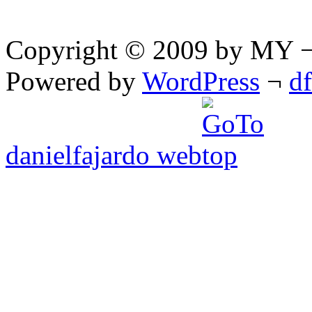
Copyright © 2009 by MY ¬ A
Powered by
WordPress
¬
d
danielfajardo web