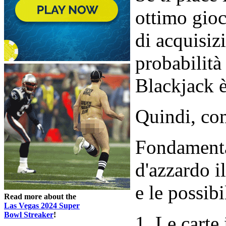
ottimo gioco
di acquisiz
probabilità
Blackjack è
Quindi, com
Fondamenta
d'azzardo i
e le possibi
Read more about the
Las Vegas 2024 Super
Bowl Streaker
!
1. Le carte