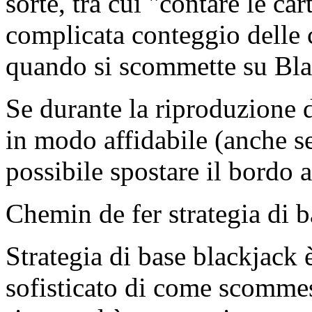
sorte, tra cui "contare le car
complicata conteggio delle ca
quando si scommette su Bla
Se durante la riproduzione d
in modo affidabile (anche se 
possibile spostare il bordo a
Chemin de fer strategia di b
Strategia di base blackjack 
sofisticato di come scommes