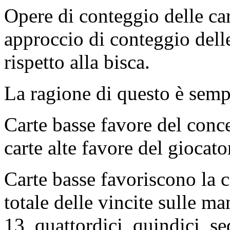
Opere di conteggio delle car
approccio di conteggio delle
rispetto alla bisca.
La ragione di questo è semp
Carte basse favore del conc
carte alte favore del giocato
Carte basse favoriscono la c
totale delle vincite sulle ma
13, quattordici, quindici, se