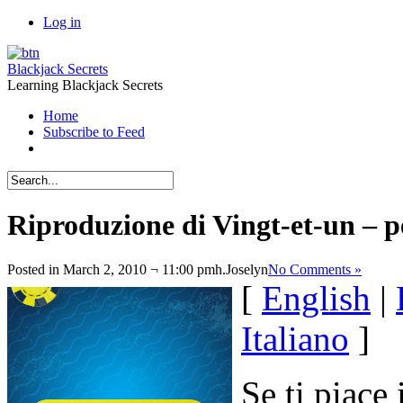
Log in
Blackjack Secrets
Learning Blackjack Secrets
Home
Subscribe to Feed
Riproduzione di Vingt-et-un – 
Posted in March 2, 2010 ¬ 11:00 pmh.
Joselyn
No Comments »
[
English
|
Italiano
]
Se ti piace