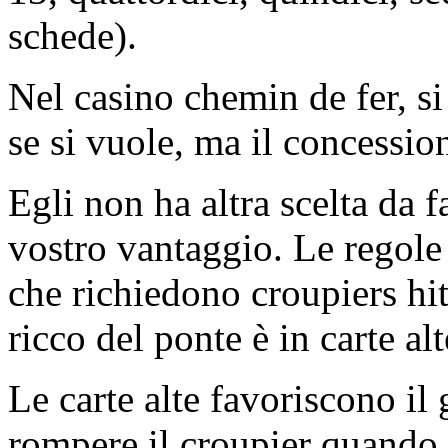
schede).
Nel casino chemin de fer, si
se si vuole, ma il concessio
Egli non ha altra scelta da f
vostro vantaggio. Le regole
che richiedono croupiers hi
ricco del ponte è in carte al
Le carte alte favoriscono il
rompere il croupier quando 