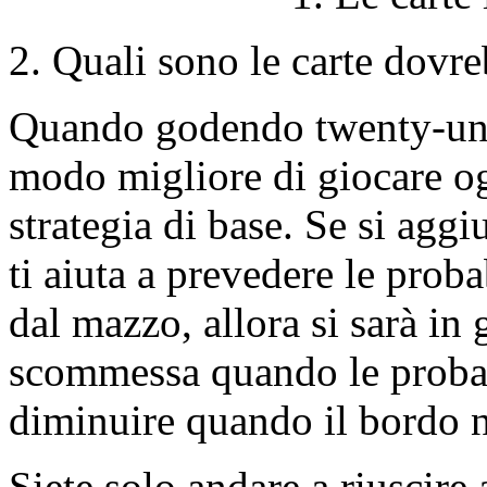
2. Quali sono le carte dovr
Quando godendo twenty-una
modo migliore di giocare o
strategia di base. Se si aggi
ti aiuta a prevedere le proba
dal mazzo, allora si sarà i
scommessa quando le probab
diminuire quando il bordo n
Siete solo andare a riuscire