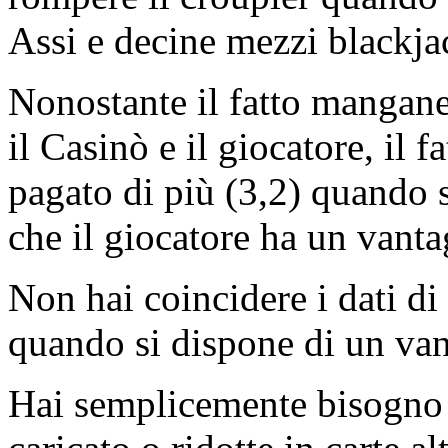
Assi e decine mezzi blackjac
Nonostante il fatto manganel
il Casinò e il giocatore, il f
pagato di più (3,2) quando 
che il giocatore ha un vanta
Non hai coincidere i dati di
quando si dispone di un vant
Hai semplicemente bisogno 